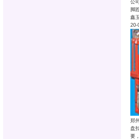
公
脚
鑫
20-
郑
盘
要