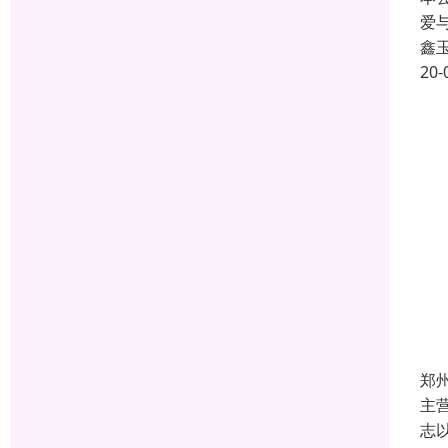
爱
鑫
20-
郑
主
志