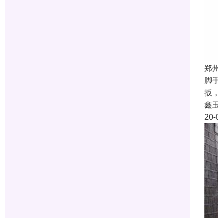
郑
脚
扳
鑫
20-