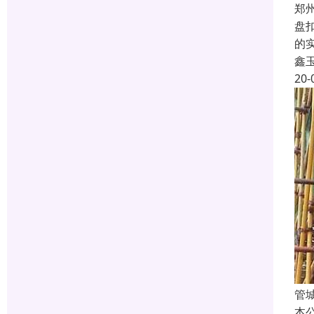
郑
盘
的
鑫
20-
管
本