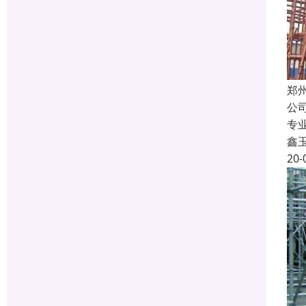
郑
公
专
鑫
20-