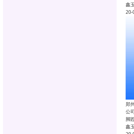
鑫
20-
郑
公
脚
鑫