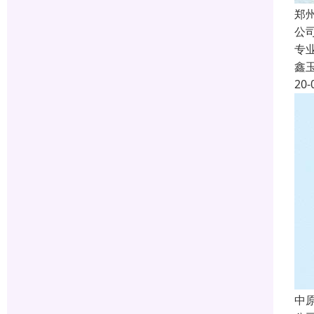
郑
公
专
鑫
20-
中