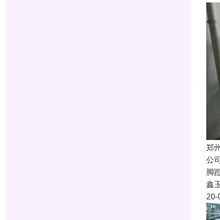
郑
公
脚
鑫
20-