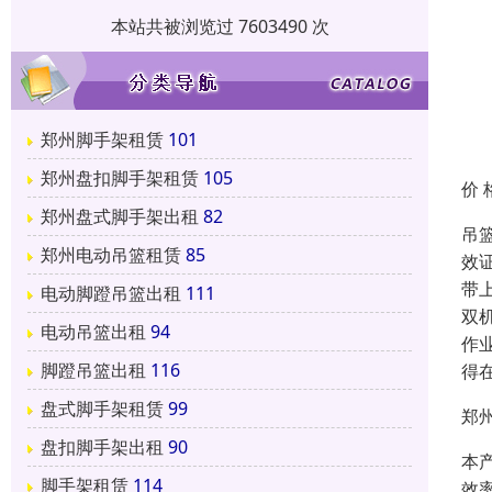
本站共被浏览过 7603490 次
郑州脚手架租赁
101
郑州盘扣脚手架租赁
105
价 
郑州盘式脚手架出租
82
吊
郑州电动吊篮租赁
85
效
带
电动脚蹬吊篮出租
111
双
电动吊篮出租
94
作
脚蹬吊篮出租
116
得
盘式脚手架租赁
99
郑
盘扣脚手架出租
90
本
脚手架租赁
114
效