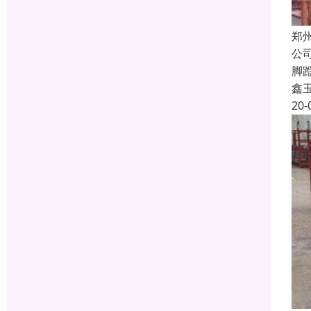
郑
公
脚
鑫
20-