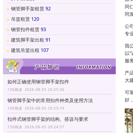
同
钢管脚手架租赁
92
同
吊篮租赁
120
公
钢管扣件租赁
93
专
建筑脚手架出租
91
我
建筑吊篮出租
107
以
服
产
大
如何正确使用钢管脚手架扣件
136阅读 2026-08-05 20:25:36
可
好
钢管脚手架中的常用扣件种类及使用方法
145阅读 2026-08-05 20:25:19
扣件式钢管脚手架的结构、搭设与要求
150阅读 2026-08-05 20:24:57