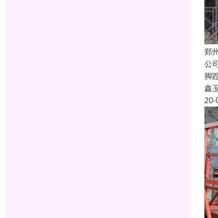
郑
公
脚
鑫
20-