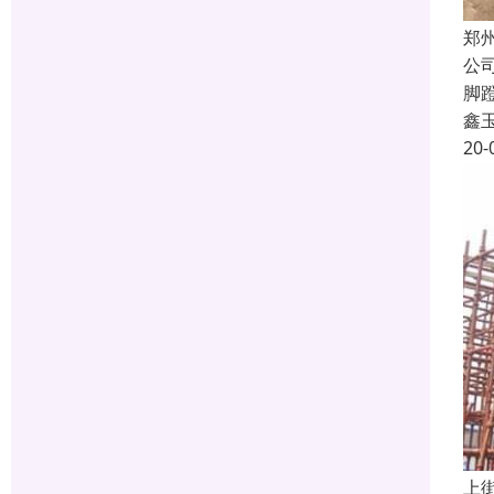
郑
公
脚
鑫
20-
上