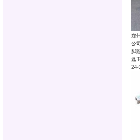
郑
公
脚
鑫
24-