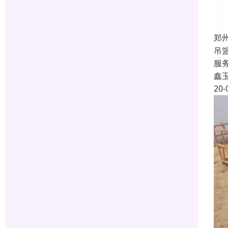
郑
吊
服
鑫
20-