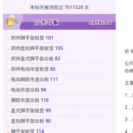
本站共被浏览过 7611528 次
郑州脚手架租赁
101
郑州盘扣脚手架租赁
105
价 
郑州盘式脚手架出租
82
公
郑州电动吊篮租赁
85
价
电动脚蹬吊篮出租
111
主
电动吊篮出租
94
1
脚蹬吊篮出租
116
2
盘式脚手架租赁
99
3
盘扣脚手架出租
90
脚手架租赁
114
4