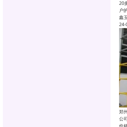
2
户
鑫
24-
郑
公
价