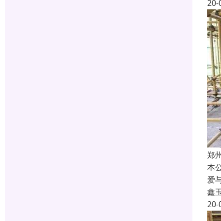
20-
郑
本
爱
鑫
20-