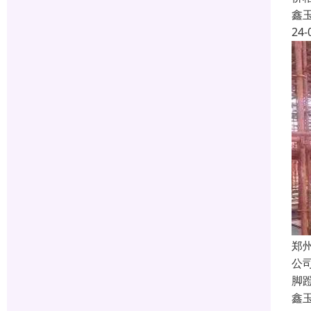
鑫
24-
郑
公
脚
鑫