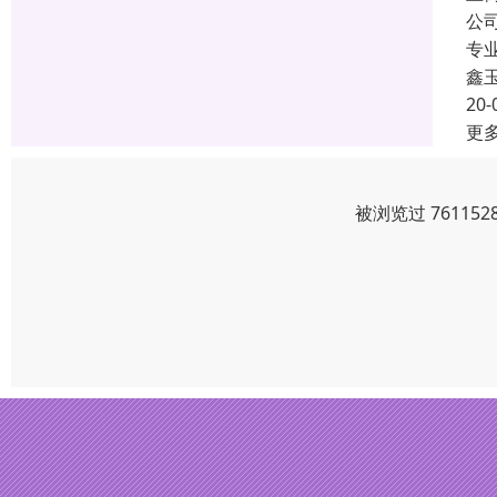
公
专
鑫
20-
更
被浏览过 7611