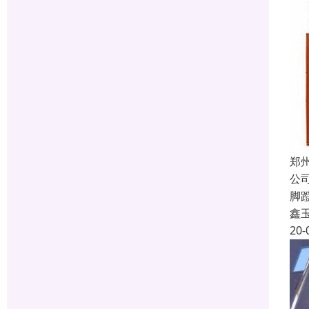
郑
公
脚
鑫
20-