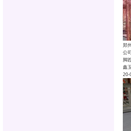
郑
公
脚
鑫
20-