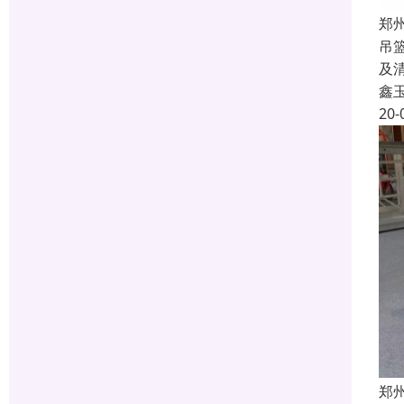
郑
吊
及
鑫
20-
郑