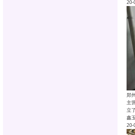
20-
郑
主
立
鑫
20-