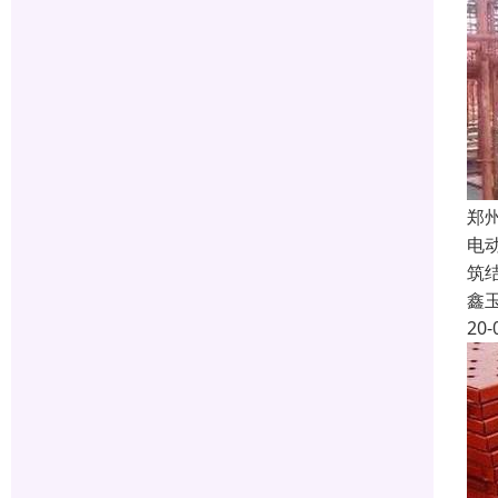
郑
电
筑
鑫
20-