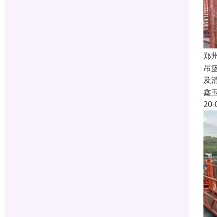
郑
吊
及
鑫
20-