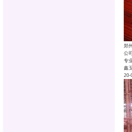
郑
公
专
鑫
20-