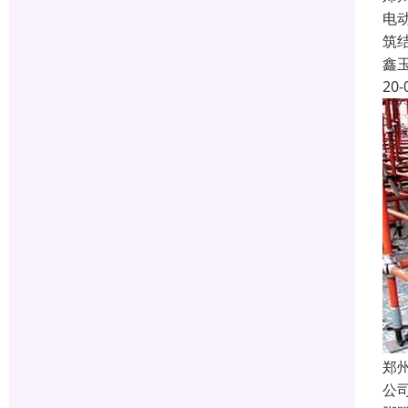
电
筑
鑫
20-
郑
公