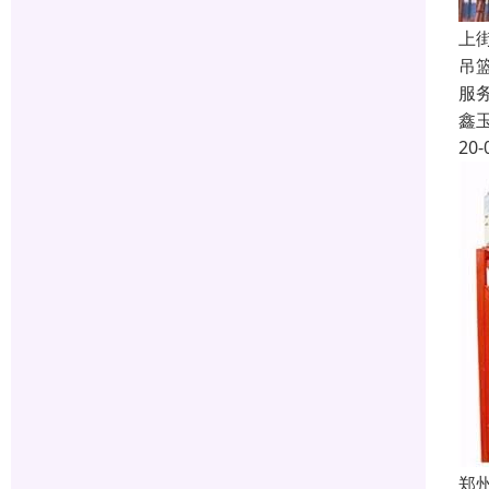
上
吊
服
鑫
20-
郑