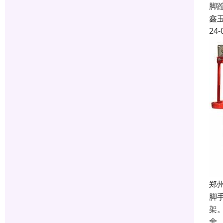
脚
鑫
24-
郑
脚
架
舍