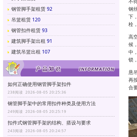
不
钢
钢管脚手架租赁
92
下
吊篮租赁
120
栓
钢管扣件租赁
93
高
建筑脚手架出租
91
候
建筑吊篮出租
107
中
锁
悬
再
如何正确使用钢管脚手架扣件
合
238阅读 2026-08-05 20:25:36
钢管脚手架中的常用扣件种类及使用方法
249阅读 2026-08-05 20:25:19
扣件式钢管脚手架的结构、搭设与要求
243阅读 2026-08-05 20:24:57