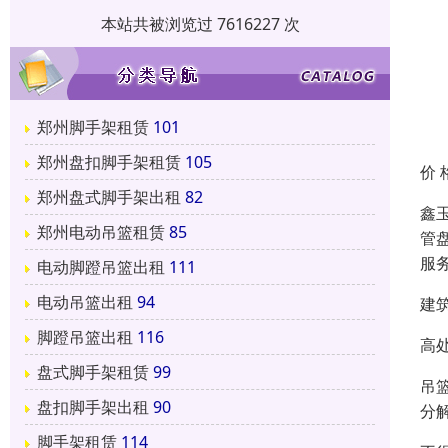
本站共被浏览过 7616227 次
郑州脚手架租赁
101
郑州盘扣脚手架租赁
105
价 
郑州盘式脚手架出租
82
鑫
郑州电动吊篮租赁
85
管
服
电动脚蹬吊篮出租
111
电动吊篮出租
94
建
脚蹬吊篮出租
116
高
盘式脚手架租赁
99
吊
盘扣脚手架出租
90
分
脚手架租赁
114