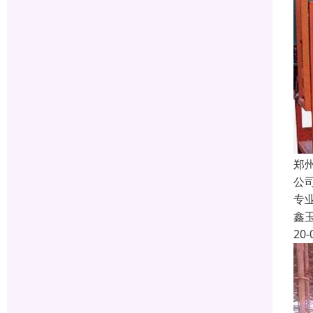
郑
公
专
鑫
20-