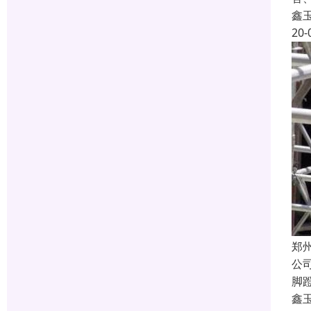
鑫
20-
郑
公
脚
鑫