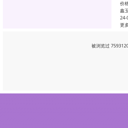
价
鑫
24-
更
被浏览过 7593