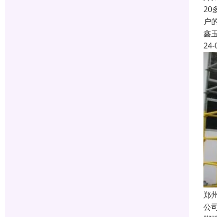
2
户
鑫
24-
郑
公