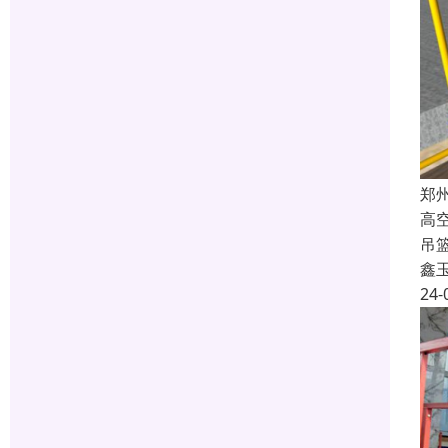
郑
高
吊
鑫
24-