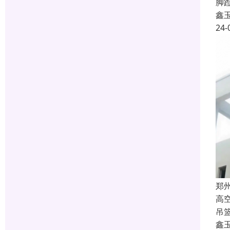
脚
鑫
24-
郑
高
吊
鑫