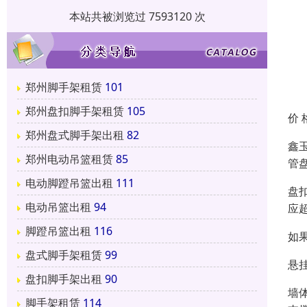
本站共被浏览过 7593120 次
郑州脚手架租赁
101
郑州盘扣脚手架租赁
105
价 
郑州盘式脚手架出租
82
鑫
郑州电动吊篮租赁
85
管
电动脚蹬吊篮出租
111
盘
电动吊篮出租
94
应
脚蹬吊篮出租
116
如
盘式脚手架租赁
99
悬
盘扣脚手架出租
90
墙
脚手架租赁
114