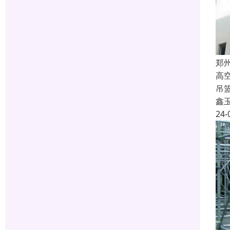
郑
高
吊
鑫
24-