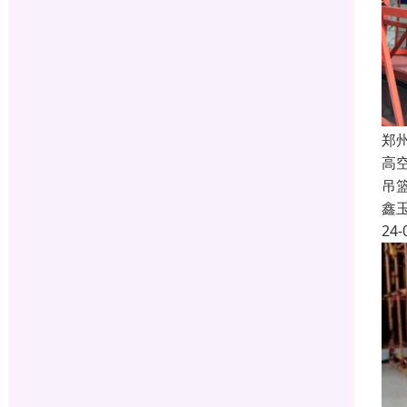
郑
高
吊
鑫
24-