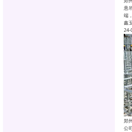
郑
悬
端
鑫
24-
郑
公