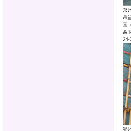
郑
吊
置
鑫
24-
郑