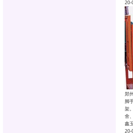
20-
郑
脚
架
舍
鑫
20-