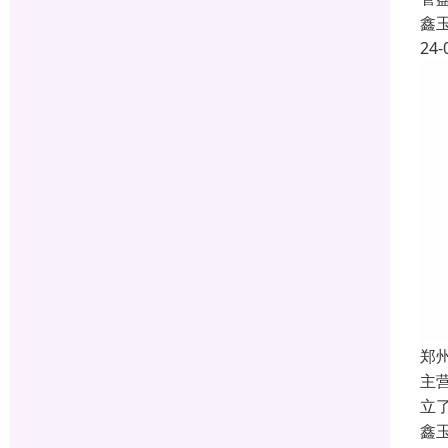
鑫
24-
郑
主
立
鑫