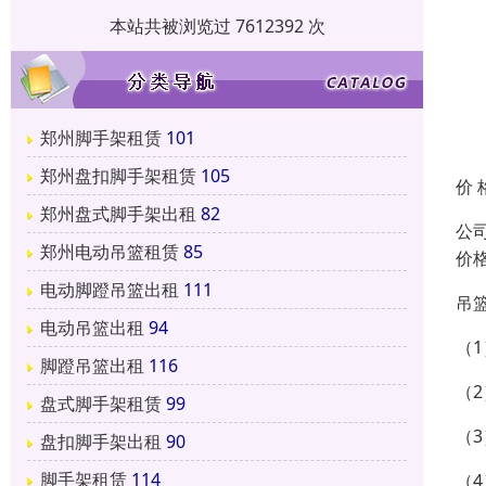
本站共被浏览过 7612392 次
郑州脚手架租赁
101
郑州盘扣脚手架租赁
105
价 
郑州盘式脚手架出租
82
公
郑州电动吊篮租赁
85
价
电动脚蹬吊篮出租
111
吊
电动吊篮出租
94
（
脚蹬吊篮出租
116
（
盘式脚手架租赁
99
（
盘扣脚手架出租
90
脚手架租赁
114
（