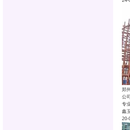
24-
郑
公
专
鑫
20-