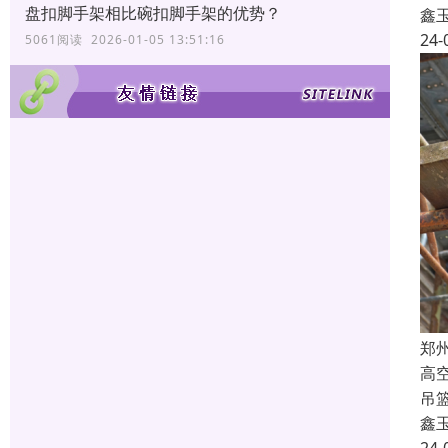
盘扣脚手架相比碗扣脚手架的优势？
鑫
24-
5061阅读 2026-01-05 13:51:16
郑
高
吊
鑫