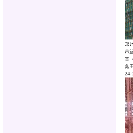
郑
吊
置
鑫
24-