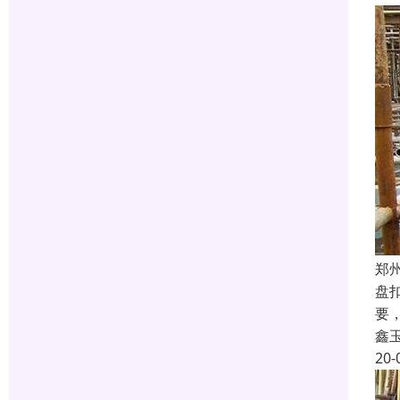
郑
盘
要
鑫
20-