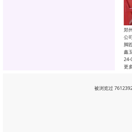
郑
公
脚
鑫
24-
更
被浏览过 7612