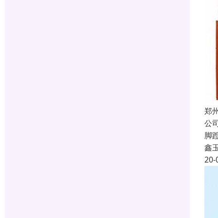
郑
公
脚
鑫
20-