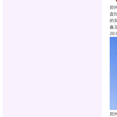
郑
盘
的
鑫
20-
郑