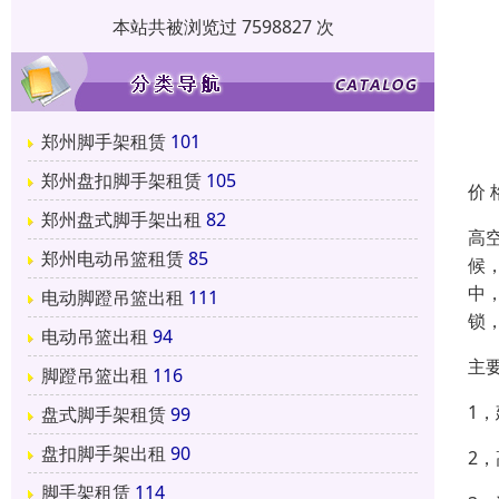
本站共被浏览过 7598827 次
郑州脚手架租赁
101
郑州盘扣脚手架租赁
105
价 
郑州盘式脚手架出租
82
高
郑州电动吊篮租赁
85
候
中
电动脚蹬吊篮出租
111
锁
电动吊篮出租
94
主
脚蹬吊篮出租
116
1
盘式脚手架租赁
99
盘扣脚手架出租
90
2
脚手架租赁
114