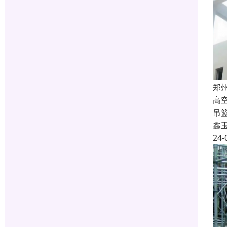
郑
高
吊
鑫
24-