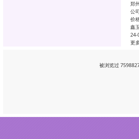
郑
公
价
鑫
24-
更
被浏览过 7598