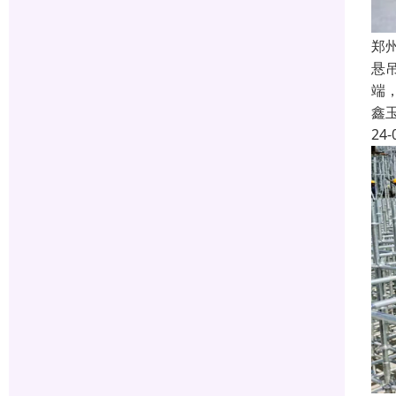
郑
悬
端
鑫
24-