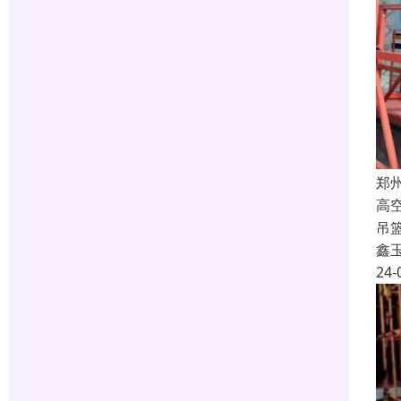
郑
高
吊
鑫
24-