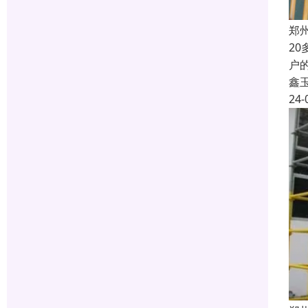
郑
2
户
鑫
24-