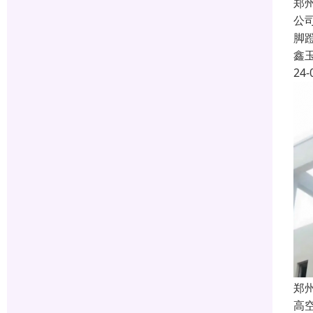
郑
公
脚
鑫
24-
郑
高