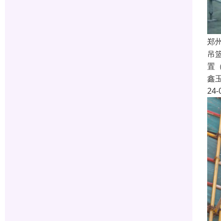
郑
吊
置
鑫
24-