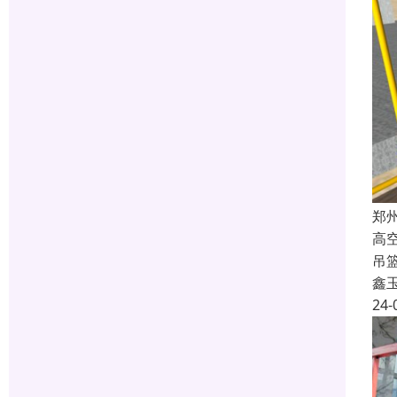
郑
高
吊
鑫
24-