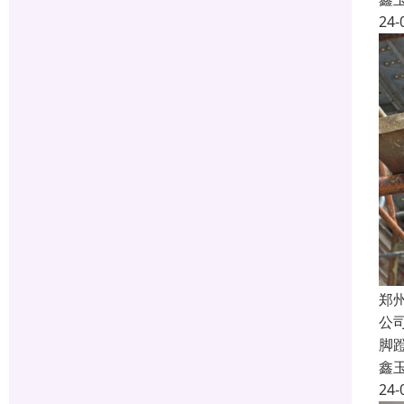
24-
郑
公
脚
鑫
24-