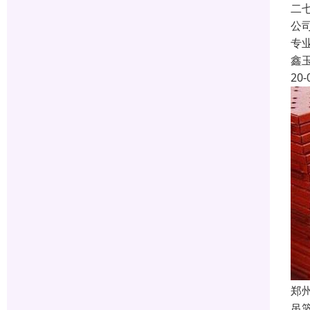
二
公
专
鑫
20-
郑
吊