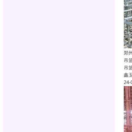
郑
吊篮
吊
鑫
24-