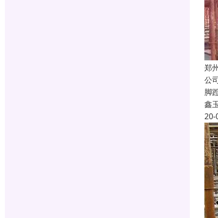
郑
公
脚
鑫
20-