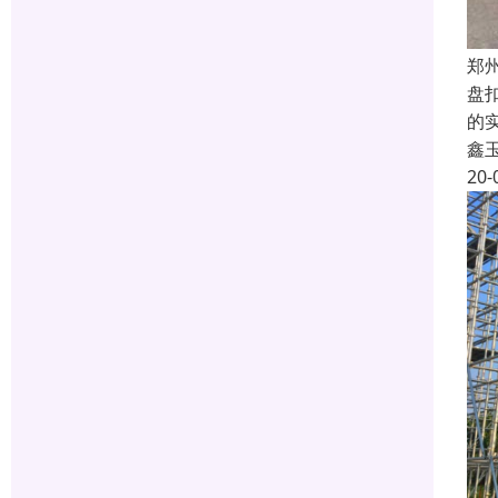
郑
盘
的
鑫
20-