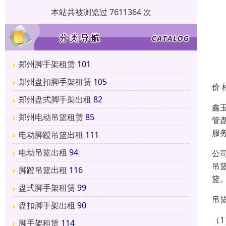
本站共被浏览过 7611364 次
郑州脚手架租赁
101
郑州盘扣脚手架租赁
105
价 
郑州盘式脚手架出租
82
鑫
郑州电动吊篮租赁
85
管
服
电动脚蹬吊篮出租
111
电动吊篮出租
94
公
吊
脚蹬吊篮出租
116
篮
盘式脚手架租赁
99
吊
盘扣脚手架出租
90
（
脚手架租赁
114