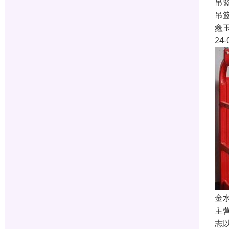
吊篮
吊
鑫
24-
金
主
志