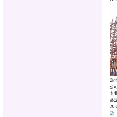
郑
公
专
鑫
20-