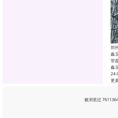
郑
鑫
管
鑫
24-
更
被浏览过 7611