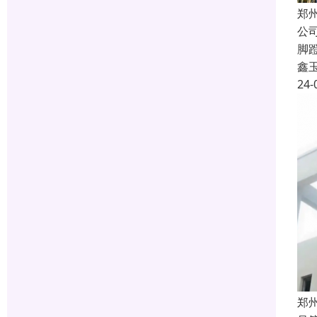
郑
公
脚
鑫
24-
郑