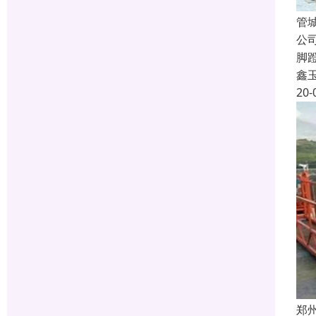
管
公
脚
鑫
20-
郑