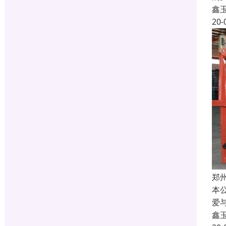
鑫
20-
郑
本
爱
鑫