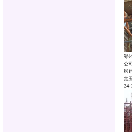
郑
公
脚
鑫
24-