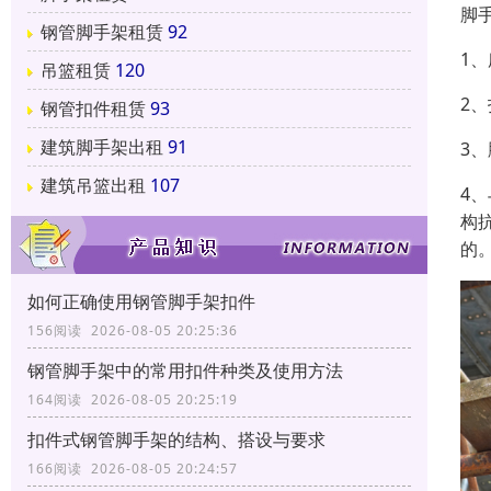
脚
钢管脚手架租赁
92
1
吊篮租赁
120
2
钢管扣件租赁
93
建筑脚手架出租
91
3
建筑吊篮出租
107
4
构
的
如何正确使用钢管脚手架扣件
156阅读 2026-08-05 20:25:36
钢管脚手架中的常用扣件种类及使用方法
164阅读 2026-08-05 20:25:19
扣件式钢管脚手架的结构、搭设与要求
166阅读 2026-08-05 20:24:57