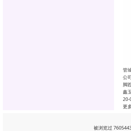
管
公
脚
鑫
20-
更
被浏览过 7605