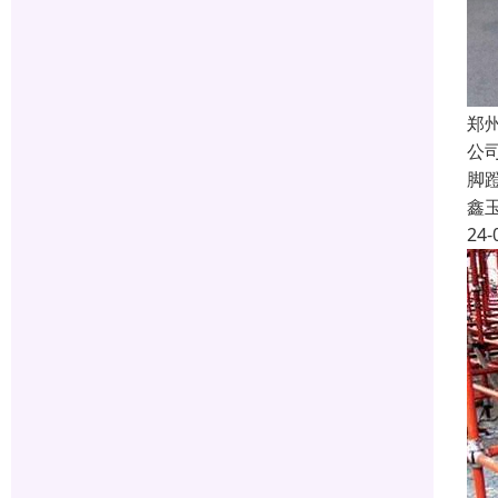
郑
公
脚
鑫
24-