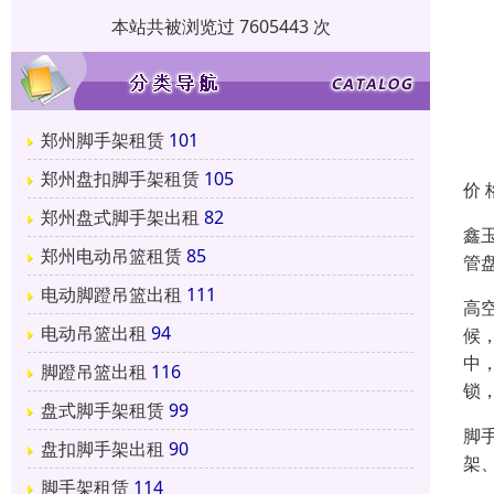
本站共被浏览过 7605443 次
郑州脚手架租赁
101
郑州盘扣脚手架租赁
105
价 
郑州盘式脚手架出租
82
鑫
郑州电动吊篮租赁
85
管
电动脚蹬吊篮出租
111
高
电动吊篮出租
94
候
中
脚蹬吊篮出租
116
锁
盘式脚手架租赁
99
脚
盘扣脚手架出租
90
架
脚手架租赁
114