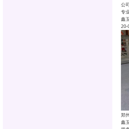
公
专
鑫
20-
郑
鑫