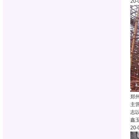
20-
郑
主
志
鑫
20-