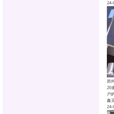
24-
郑
2
户
鑫
24-